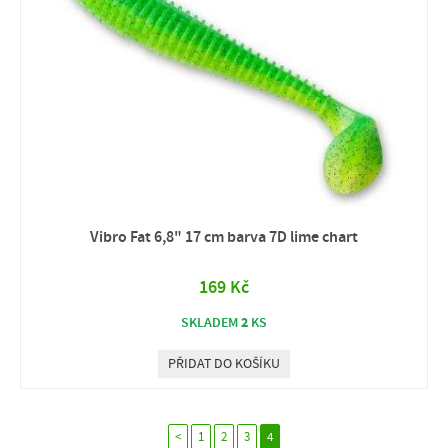
Vibro Fat 6,8" 17 cm barva 7D lime chart
169 Kč
2
SKLADEM
KS
PŘIDAT DO KOŠÍKU
<
1
2
3
4