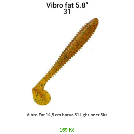
Vibro Fat 14,5 cm barva 31 light beer 3ks
169 Kč