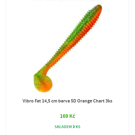
Vibro Fat 14,5 cm barva 5D Orange Chart 3ks
169 Kč
3
SKLADEM
KS