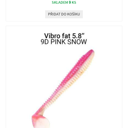
9
SKLADEM
KS
PŘIDAT DO KOŠÍKU