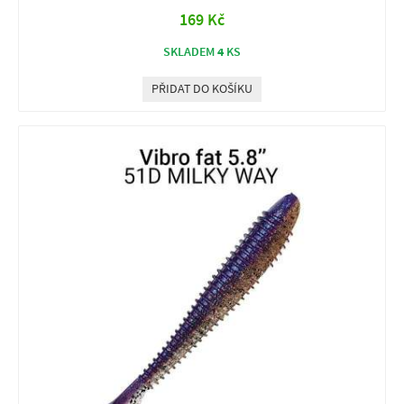
169 Kč
4
SKLADEM
KS
PŘIDAT DO KOŠÍKU