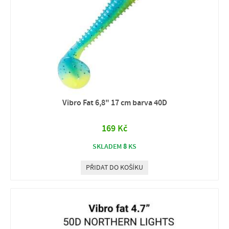
Vibro Fat 6,8" 17 cm barva 40D
169 Kč
8
SKLADEM
KS
PŘIDAT DO KOŠÍKU