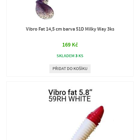
Vibro Fat 14,5 cm barva 51D Milky Way 3ks
169 Kč
3
SKLADEM
KS
PŘIDAT DO KOŠÍKU