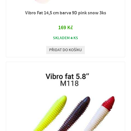
Vibro Fat 14,5 cm barva 9D pink snow 3ks
169 Kč
4
SKLADEM
KS
PŘIDAT DO KOŠÍKU