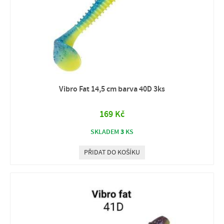
Vibro Fat 14,5 cm barva 40D 3ks
169 Kč
3
SKLADEM
KS
PŘIDAT DO KOŠÍKU