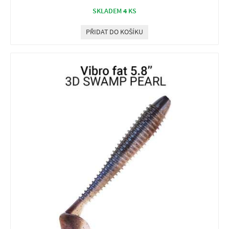
4
SKLADEM
KS
PŘIDAT DO KOŠÍKU