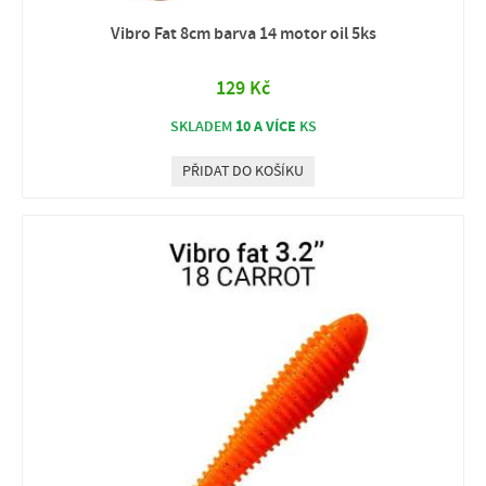
Vibro Fat 8cm barva 14 motor oil 5ks
129 Kč
10 A VÍCE
SKLADEM
KS
PŘIDAT DO KOŠÍKU