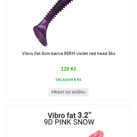
Vibro Fat 8cm barva 98RH violet red head 5ks
129 Kč
5
SKLADEM
KS
PŘIDAT DO KOŠÍKU