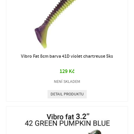
Vibro Fat 8cm barva 41D violet chartreuse 5ks
129 Kč
NENÍ SKLADEM
DETAIL PRODUKTU