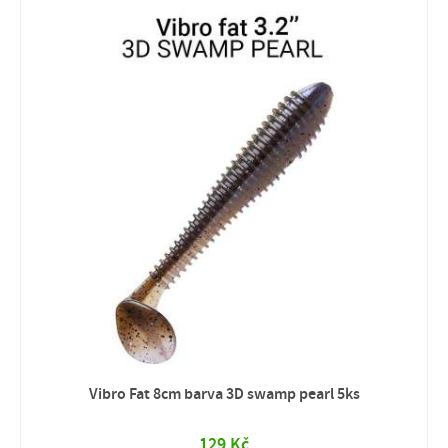
Vibro Fat 8cm barva 3D swamp pearl 5ks
129 Kč