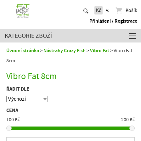
Kč
€
Košík
Přihlášení / Registrace
KATEGORIE ZBOŽÍ
Úvodní stránka
Nástrahy Crazy Fish
Vibro Fat
Vibro Fat
8cm
Vibro Fat 8cm
ŘADIT DLE
CENA
100 Kč
200 Kč