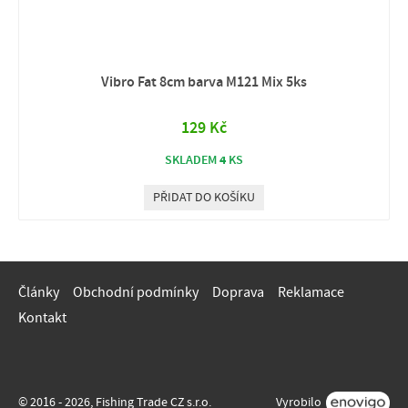
Vibro Fat 8cm barva M121 Mix 5ks
129 Kč
4
SKLADEM
KS
PŘIDAT DO KOŠÍKU
Články
Obchodní podmínky
Doprava
Reklamace
Kontakt
© 2016 - 2026, Fishing Trade CZ s.r.o.
Vyrobilo