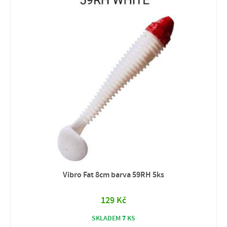
Vibro Fat 8cm barva 59RH 5ks
129 Kč
7
SKLADEM
KS