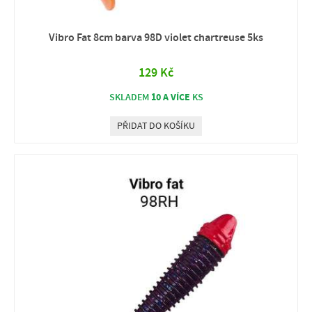
Vibro Fat 8cm barva 98D violet chartreuse 5ks
129 Kč
10 A VÍCE
SKLADEM
KS
PŘIDAT DO KOŠÍKU