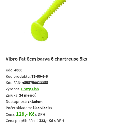
Vibro Fat 8cm barva 6 chartreuse 5ks
4066
Kód:
73-80-6-6
Kód produktu:
4898790013388
Kód EAN:
Crazy Fish
Výrobce:
24 měsíců
Záruka:
skladem
Dostupnost:
10 a více
Počet skladem:
ks
129,- Kč
Cena:
s DPH
123,- Kč
Cena po přihlášení:
s DPH