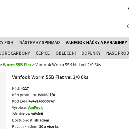
Y FISH
NÁSTRAHY SPINMAD
VANFOOK HÁČKY A KARABINKY
FLUOROCARBONY
ČEPICE
OBLEČENÍ
DOPLŇKY
NAŠE PRO
Worm 55B Flat
Vanfook Worm 55B Flat vel 2/0 6ks
Vanfook Worm 55B Flat vel 2/0 6ks
4227
Kód:
W55BF1/0
Kód produktu:
4949146030747
Kód EAN:
VanFook
Výrobce:
24 měsíců
Záruka:
skladem
Dostupnost:
10 a více
Počet skladem:
ks