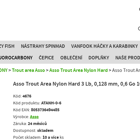
Y FISH
NÁSTRAHY SPINMAD
VANFOOK HÁČKY A KARABINKY
FLUOROCARBONY
ČEPICE
OBLEČENÍ
DOPLŇKY
NAŠE PRO
ONY
Trout area Asso
Asso Trout Area Nylon Hard
Asso Trout A
Asso Trout Area Nylon Hard 3 Lb, 0,128 mm, 0,6 Go 
4676
Kód:
ATANH-0-6
Kód produktu:
8053736494485
Kód EAN:
Asso
Výrobce:
24 měsíců
Záruka:
skladem
Dostupnost:
10 a více
Počet skladem:
ks