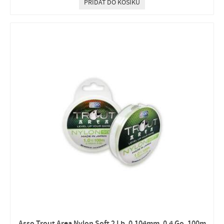
PŘIDAT DO KOŠÍKU
Asso Trout Area Nylon Soft 2 Lb, 0,104mm, 0,4 Go, 100m