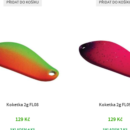
PŘIDAT DO KOŠÍKU
PŘIDAT DO KOŠÍK
Koketka 2g FL08
Koketka 2g FL0
129 Kč
129 Kč
4
2
SKLADEM
KS
SKLADEM
KS