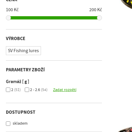
100 Kč
200 Kč
VÝROBCE
SV Fishing lures
PARAMETRY ZBOŽÍ
Gramáž [ g ]
2
(51)
2 - 2.6
(54)
Zadat rozpětí
DOSTUPNOST
skladem