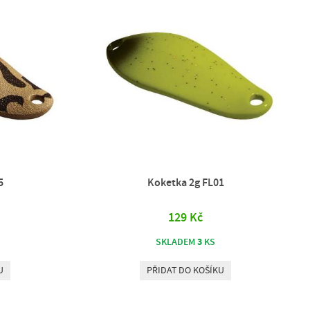
5
Koketka 2g FL01
129 Kč
3
SKLADEM
KS
U
PŘIDAT DO KOŠÍKU