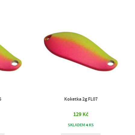
6
Koketka 2g FL07
129 Kč
4
SKLADEM
KS