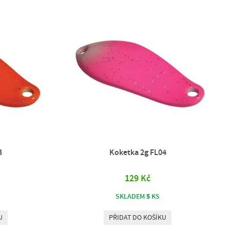
3
Koketka 2g FL04
129 Kč
5
SKLADEM
KS
U
PŘIDAT DO KOŠÍKU