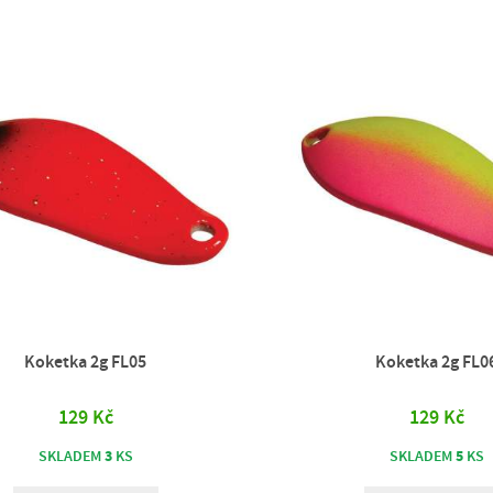
Koketka 2g FL05
Koketka 2g FL0
129 Kč
129 Kč
3
5
SKLADEM
KS
SKLADEM
KS