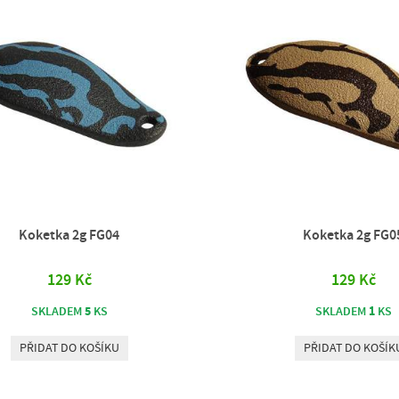
Koketka 2g FG04
Koketka 2g FG0
129 Kč
129 Kč
5
1
SKLADEM
KS
SKLADEM
KS
PŘIDAT DO KOŠÍKU
PŘIDAT DO KOŠÍK