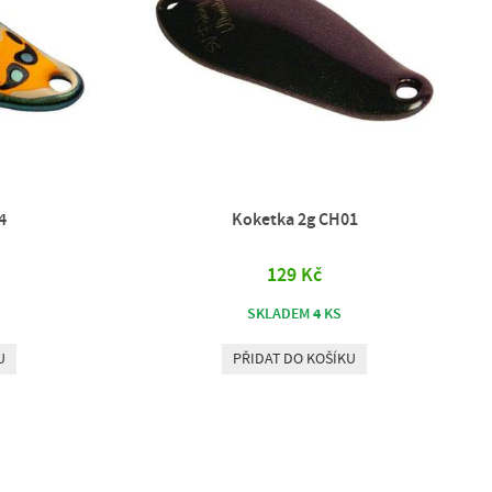
4
Koketka 2g CH01
129 Kč
4
SKLADEM
KS
U
PŘIDAT DO KOŠÍKU