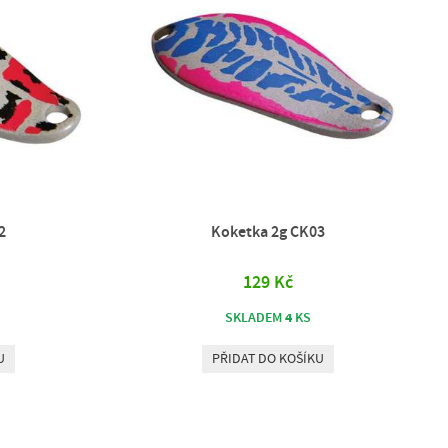
2
Koketka 2g CK03
129 Kč
4
SKLADEM
KS
U
PŘIDAT DO KOŠÍKU