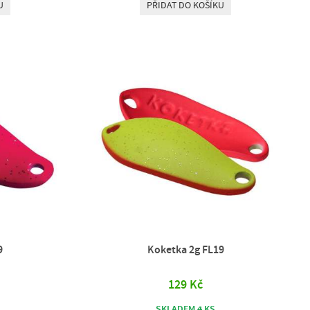
U
PŘIDAT DO KOŠÍKU
9
Koketka 2g FL19
129 Kč
4
SKLADEM
KS