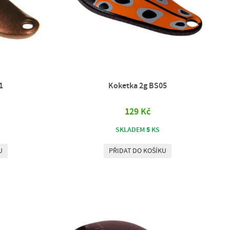
1
Koketka 2g BS05
129 Kč
5
SKLADEM
KS
U
PŘIDAT DO KOŠÍKU