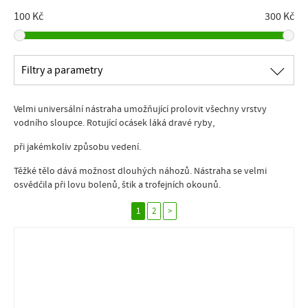
100 Kč
300 Kč
∟
Filtry a parametry
Velmi universální nástraha umožňující prolovit všechny vrstvy
vodního sloupce. Rotující ocásek láká dravé ryby,
při jakémkoliv způsobu vedení.
Těžké tělo dává možnost dlouhých náhozů. Nástraha se velmi
osvědčila při lovu bolenů, štik a trofejních okounů.
1
2
>