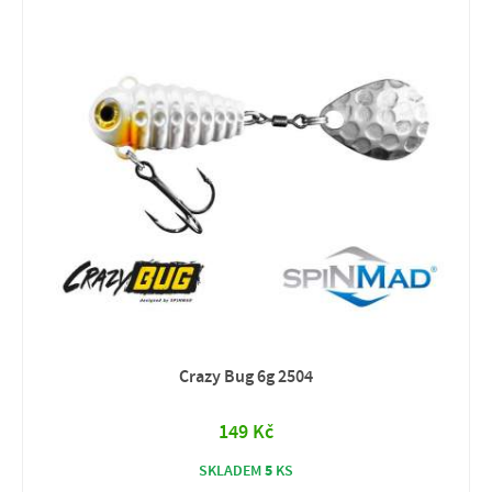
Crazy Bug 6g 2504
149 Kč
5
SKLADEM
KS