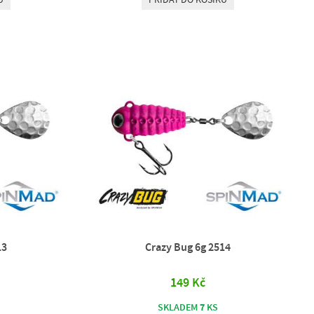
13
Crazy Bug 6g 2514
149 Kč
7
SKLADEM
KS