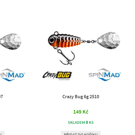
07
Crazy Bug 6g 2510
149 Kč
8
SKLADEM
KS
U
PŘIDAT DO KOŠÍKU