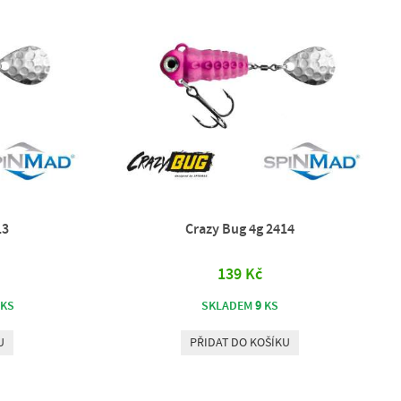
13
Crazy Bug 4g 2414
139 Kč
9
KS
SKLADEM
KS
U
PŘIDAT DO KOŠÍKU