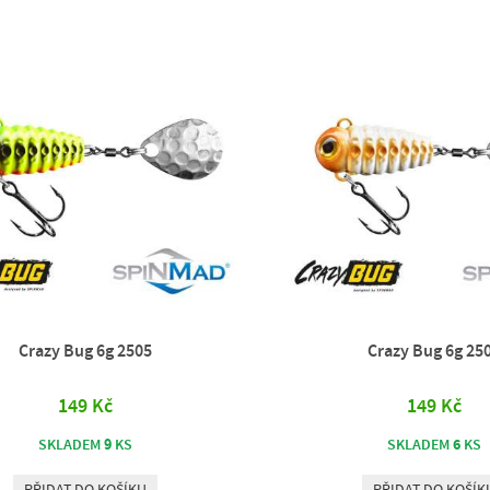
Crazy Bug 6g 2505
Crazy Bug 6g 25
149 Kč
149 Kč
9
6
SKLADEM
KS
SKLADEM
KS
PŘIDAT DO KOŠÍKU
PŘIDAT DO KOŠÍK