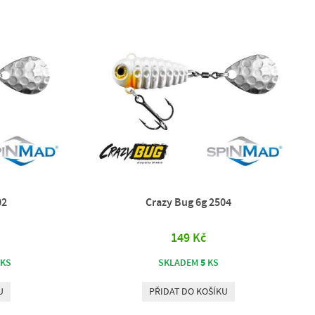
02
Crazy Bug 6g 2504
149 Kč
5
KS
SKLADEM
KS
U
PŘIDAT DO KOŠÍKU