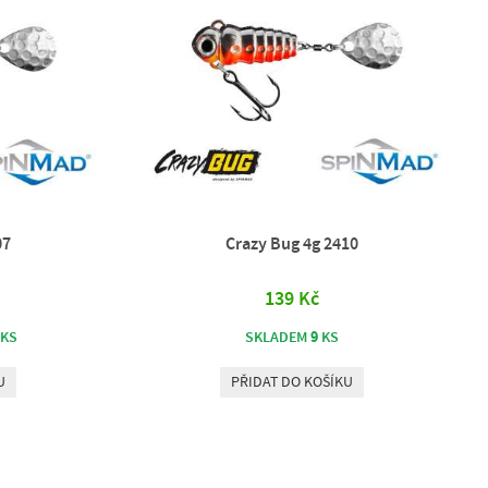
07
Crazy Bug 4g 2410
139 Kč
9
KS
SKLADEM
KS
U
PŘIDAT DO KOŠÍKU