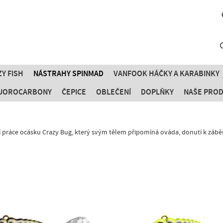
Y FISH
NÁSTRAHY SPINMAD
VANFOOK HÁČKY A KARABINKY
FLUOROCARBONY
ČEPICE
OBLEČENÍ
DOPLŇKY
NAŠE PRO
í práce ocásku Crazy Bug, který svým tělem připomíná ováda, donutí k zábě