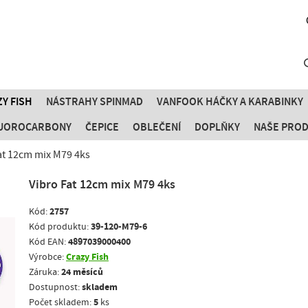
Y FISH
NÁSTRAHY SPINMAD
VANFOOK HÁČKY A KARABINKY
FLUOROCARBONY
ČEPICE
OBLEČENÍ
DOPLŇKY
NAŠE PRO
at 12cm mix M79 4ks
Vibro Fat 12cm mix M79 4ks
2757
Kód:
39-120-M79-6
Kód produktu:
4897039000400
Kód EAN:
Crazy Fish
Výrobce:
24 měsíců
Záruka:
skladem
Dostupnost:
5
Počet skladem:
ks