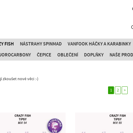
Y FISH
NÁSTRAHY SPINMAD
VANFOOK HÁČKY A KARABINKY
FLUOROCARBONY
ČEPICE
OBLEČENÍ
DOPLŇKY
NAŠE PRO
jí zkoušet nové věci :-)
1
2
>