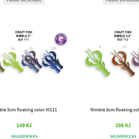
PŘIDAT DO KOŠÍKU
PŘIDAT DO KOŠÍK
le 5cm floating color M111
Nimble 8cm floating co
149 Kč
169 Kč
6
2
SKLADEM
KS
SKLADEM
KS