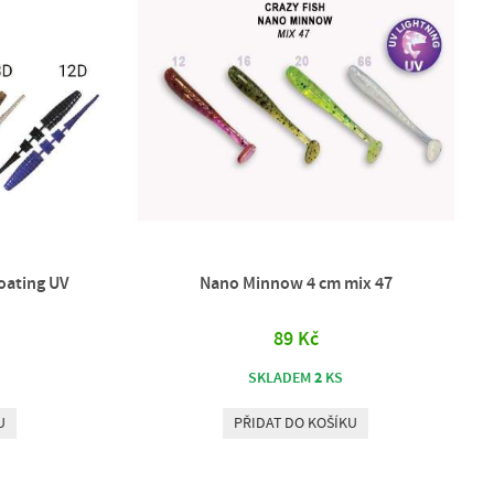
loating UV
Nano Minnow 4 cm mix 47
89 Kč
2
SKLADEM
KS
U
PŘIDAT DO KOŠÍKU