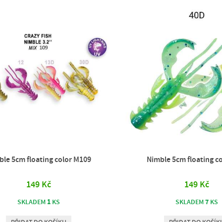
le 5cm floating color M109
Nimble 5cm floating c
149 Kč
149 Kč
1
7
SKLADEM
KS
SKLADEM
KS