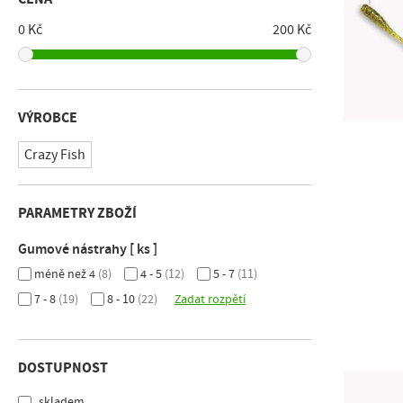
0 Kč
200 Kč
VÝROBCE
Crazy Fish
PARAMETRY ZBOŽÍ
Gumové nástrahy [ ks ]
méně než 4
(8)
4 - 5
(12)
5 - 7
(11)
7 - 8
(19)
8 - 10
(22)
Zadat rozpětí
DOSTUPNOST
skladem