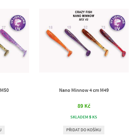
 M50
Nano Minnow 4 cm M49
89 Kč
5
SKLADEM
KS
U
PŘIDAT DO KOŠÍKU