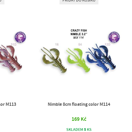
U
PŘIDAT DO KOŠÍKU
lor M113
Nimble 8cm floating color M114
169 Kč
5
SKLADEM
KS