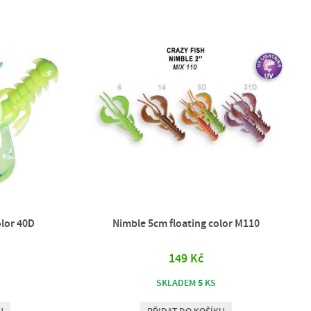
olor 40D
Nimble 5cm floating color M110
149 Kč
5
SKLADEM
KS