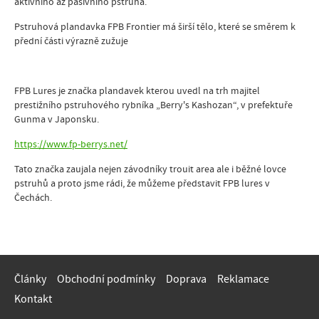
aktivního až pasivního pstruha.
Pstruhová plandavka FPB Frontier má širší tělo, které se směrem k
přední části výrazně zužuje
FPB Lures je značka plandavek kterou uvedl na trh majitel
prestižního pstruhového rybníka „Berry's Kashozan“, v prefektuře
Gunma v Japonsku.
https://www.fp-berrys.net/
Tato značka zaujala nejen závodníky trouit area ale i běžné lovce
pstruhů a proto jsme rádi, že můžeme představit FPB lures v
Čechách.
Články
Obchodní podmínky
Doprava
Reklamace
Kontakt