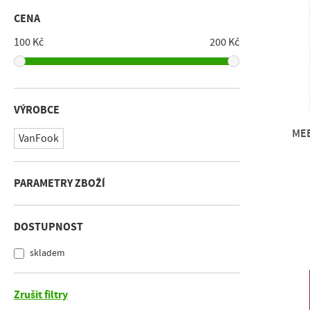
CENA
100 Kč
200 Kč
VÝROBCE
MEB
VanFook
PARAMETRY ZBOŽÍ
DOSTUPNOST
skladem
Zrušit filtry