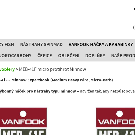
Y FISH
NÁSTRAHY SPINMAD
VANFOOK HÁČKY A KARABINKY
FLUOROCARBONY
ČEPICE
OBLEČENÍ
DOPLŇKY
NAŠE PRO
woblery
MEB-41F micro protihrot Minnow
41F – Minnow Experthook (Medium Heavy Wire, Micro-Barb)
výkonný háček pro nástrahy typu minnow
– navržen tak, aby nezpůsoboval