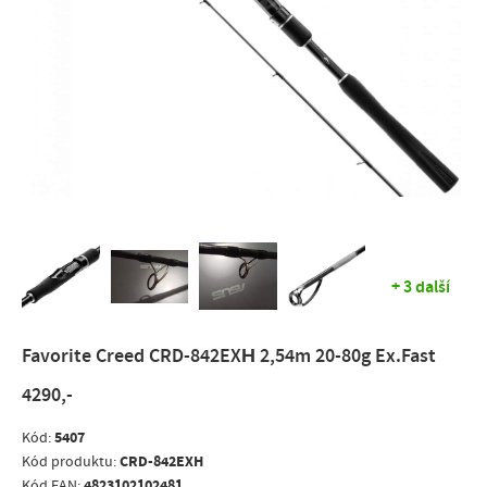
+ 3 další
Favorite Creed CRD-842EXН 2,54m 20-80g Ex.Fast
4290,-
5407
Kód:
CRD-842EXH
Kód produktu:
4823102102481
Kód EAN: