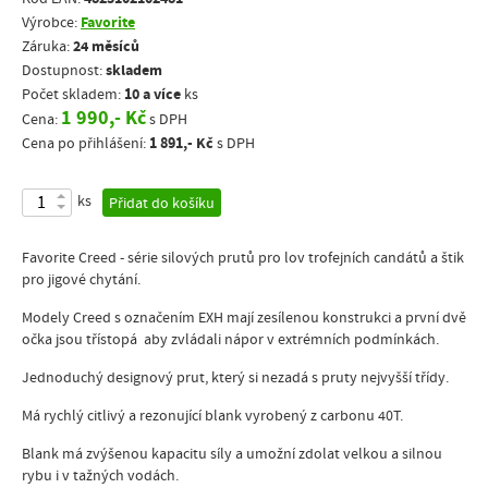
Favorite
Výrobce:
24 měsíců
Záruka:
skladem
Dostupnost:
10 a více
Počet skladem:
ks
1 990,- Kč
Cena:
s DPH
1 891,- Kč
Cena po přihlášení:
s DPH
ks
Přidat do košíku
Favorite Creed - série silových prutů pro lov trofejních candátů a štik
pro jigové chytání.
Modely Creed s označením EXH mají zesílenou konstrukci a první dvě
očka jsou třístopá aby zvládali nápor v extrémních podmínkách.
Jednoduchý designový prut, který si nezadá s pruty nejvyšší třídy.
Má rychlý citlivý a rezonující blank vyrobený z carbonu 40T.
Blank má zvýšenou kapacitu síly a umožní zdolat velkou a silnou
rybu i v tažných vodách.