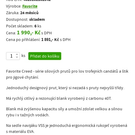
Favorite
Výrobce:
24 měsíců
Záruka:
skladem
Dostupnost:
6
Počet skladem:
ks
1 990,- Kč
Cena:
s DPH
1 891,- Kč
Cena po přihlášení:
s DPH
ks
Přidat do košíku
Favorite Creed - série silových prutů pro lov trofejních candátů a štik
pro jigové chytání.
Jednoduchý designový prut, který si nezadá s pruty nejvyšší třídy.
Má rychlý citlivý a rezonující blank vyrobený z carbonu 40T.
Blank má zvýšenou kapacitu síly a umožní zdolat velkou a silnou
rybu i v tažných vodách.
Na sedle navijáku VSS je jednoduchá ergonomická rukojeť vyrobená
s materiálu EVA.