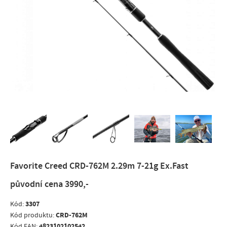
Favorite Creed CRD-762M 2.29m 7-21g Ex.Fast
původní cena 3990,-
3307
Kód:
CRD-762M
Kód produktu:
4823102102542
Kód EAN: