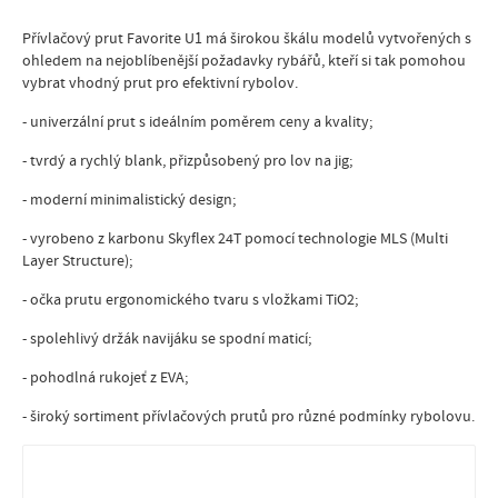
Přívlačový prut Favorite U1 má širokou škálu modelů vytvořených s
ohledem na nejoblíbenější požadavky rybářů, kteří si tak pomohou
vybrat vhodný prut pro efektivní rybolov.
- univerzální prut s ideálním poměrem ceny a kvality;
- tvrdý a rychlý blank, přizpůsobený pro lov na jig;
- moderní minimalistický design;
- vyrobeno z karbonu Skyflex 24T pomocí technologie MLS (Multi
Layer Structure);
- očka prutu ergonomického tvaru s vložkami TiO2;
- spolehlivý držák navijáku se spodní maticí;
- pohodlná rukojeť z EVA;
- široký sortiment přívlačových prutů pro různé podmínky rybolovu.