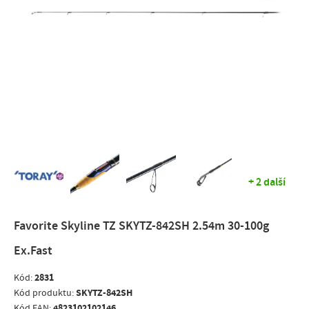
+ 2 další
Favorite Skyline TZ SKYTZ-842SH 2.54m 30-100g
Ex.Fast
2831
Kód:
SKYTZ-842SH
Kód produktu:
4823102102146
Kód EAN: