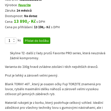
Favorite
Výrobce:
24 měsíců
Záruka:
Na dotaz
Dostupnost:
13 890,- Kč
Cena:
s DPH
13 196,- Kč
Cena po přihlášení:
s DPH
ks
Přidat do košíku
Skyline TZ- další z řady prutů Favorite PRO series, která neuznává
žádně kompromisy.
Varianta do 100g hravě zvládne zdolání i těch největších dravců.
Prut je lehký a zároveň velmi pevný.
Blank TORAY 46T , který je osazen očky Fuji TORZITE znamená pro
lovce, rybáře maximální délku náhozů a zároveň velmi vysokou
citlivost při jemných záběrech ryb.
Materiál rukojeti je z korku, který podtrhuje celkový vzhled. Ideální
záležitost pro všechny techniky lovu s gumovými nástrahami, ale i