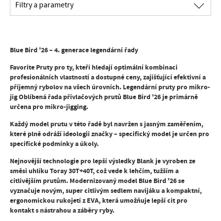
∟
Filtry a parametry
Blue Bird '26 – 4. generace legendární řady
Favorite Pruty pro ty, kteří hledají optimální kombinaci
profesionálních vlastností a dostupné ceny, zajišťující efektivní a
příjemný rybolov na všech úrovních. Legendární pruty pro mikro-
jig Oblíbená řada přívlačových prutů Blue Bird '26 je primárně
určena pro mikro-jigging.
Každý model prutu v této řadě byl navržen s jasným zaměřením,
které plně odráží ideologii značky – specifický model je určen pro
specifické podmínky a úkoly.
Nejnovější technologie pro lepší výsledky Blank je vyroben ze
směsi uhlíku Toray 30T+40T, což vede k lehčím, tužším a
citlivějším prutům. Modernizovaný model Blue Bird '26 se
vyznačuje novým, super citlivým sedlem navijáku a kompaktní,
ergonomickou rukojetí z EVA, která umožňuje lepší cit pro
kontakt s nástrahou a záběry ryby.