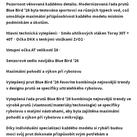
Pozornost věnovaná každému detailu. Modernizovaná řada prutů
Blue Bird '26 byla testována sportovci na různých typech vod, což
umožňuje maximální přizpůsobivost každého modelu místním
podmínkám a úkolům.
Hlavní technická vylepšení: · Směs uhlíkových vláken Toray 30T +
40T · Očka DKK s tenkými vložkami ZrO2 ·
Vstupní očka AT velikosti 16 ·
Senzorové sedlo navijáku Blue Bird '26
Maximální pohodlí a výkon při rybolovu
Vylepšený prut Blue Bird '26 Favorite kombinuje nejnovější trendy
v designu prutů se specifiky ultralehkého rybolovu.
Vylepšená řada prutů Blue Bird '26 kombinuje nejnovější trendy ve
výrobě prutů (vlastnosti/materiály/technologie) se specifiky
rybolovu s malými nástrahami, aby byla zajištěna maximální
pohodlí a výkon při rybolovu s mikrojigy.
Díky individuální specializaci každého modelu si rybáři budou
moci svůj prut dokonale přizpůsobit svým potřebám a