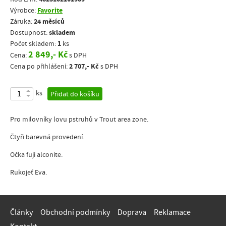
Favorite
Výrobce:
24 měsíců
Záruka:
skladem
Dostupnost:
1
Počet skladem:
ks
2 849,- Kč
Cena:
s DPH
2 707,- Kč
Cena po přihlášení:
s DPH
ks
Přidat do košíku
Pro milovníky lovu pstruhů v Trout area zone.
Čtyři barevná provedení.
Očka fuji alconite.
Rukojeť Eva.
Články
Obchodní podmínky
Doprava
Reklamace