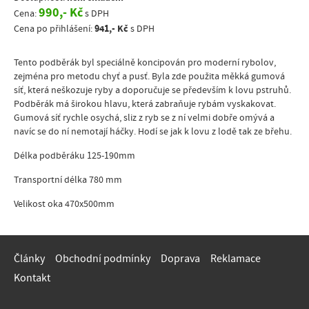
990,- Kč
Cena:
s DPH
941,- Kč
Cena po přihlášení:
s DPH
Tento podběrák byl speciálně koncipován pro moderní rybolov,
zejména pro metodu chyť a pusť. Byla zde použita měkká gumová
síť, která neškozuje ryby a doporučuje se především k lovu pstruhů.
Podběrák má širokou hlavu, která zabraňuje rybám vyskakovat.
Gumová síť rychle osychá, sliz z ryb se z ní velmi dobře omývá a
navíc se do ní nemotají háčky. Hodí se jak k lovu z lodě tak ze břehu.
Délka podběráku 125-190mm
Transportní délka 780 mm
Velikost oka 470x500mm
Články
Obchodní podmínky
Doprava
Reklamace
Kontakt