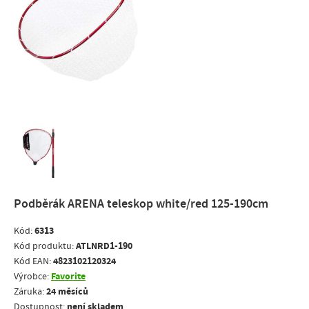
Podběrák ARENA teleskop white/red 125-190cm
6313
Kód:
ATLNRD1-190
Kód produktu:
4823102120324
Kód EAN:
Favorite
Výrobce:
24 měsíců
Záruka:
není skladem
Dostupnost: