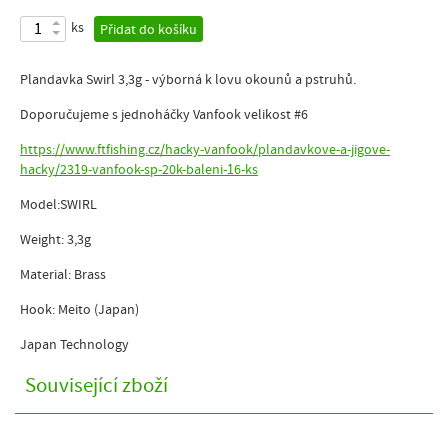
ks
Přidat do košíku
Plandavka Swirl 3,3g - výborná k lovu okounů a pstruhů.
Doporučujeme s jednoháčky Vanfook velikost #6
https://www.ftfishing.cz/hacky-vanfook/plandavkove-a-jigove-
hacky/2319-vanfook-sp-20k-baleni-16-ks
Model:SWIRL
Weight: 3,3g
Material: Brass
Hook: Meito (Japan)
Japan Technology
Související zboží