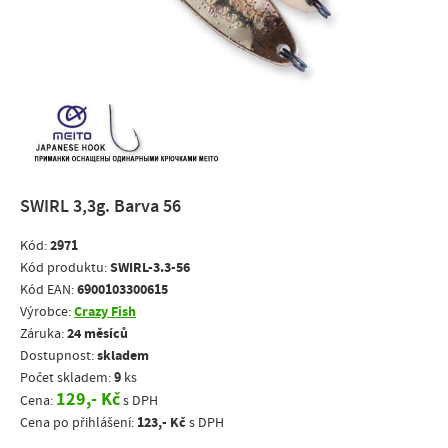
SWIRL 3,3g. Barva 56
2971
Kód:
SWIRL-3.3-56
Kód produktu:
6900103300615
Kód EAN:
Crazy Fish
Výrobce:
24 měsíců
Záruka:
skladem
Dostupnost:
9
Počet skladem:
ks
129,- Kč
Cena:
s DPH
123,- Kč
Cena po přihlášení:
s DPH