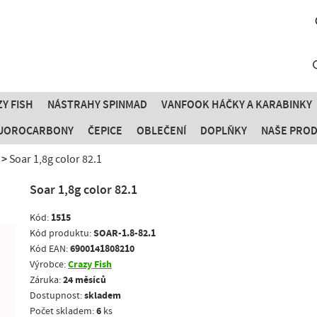
Y FISH
NÁSTRAHY SPINMAD
VANFOOK HÁČKY A KARABINKY
FLUOROCARBONY
ČEPICE
OBLEČENÍ
DOPLŇKY
NAŠE PRO
Soar 1,8g color 82.1
Soar 1,8g color 82.1
1515
Kód:
SOAR-1.8-82.1
Kód produktu:
6900141808210
Kód EAN:
Crazy Fish
Výrobce:
24 měsíců
Záruka:
skladem
Dostupnost:
6
Počet skladem:
ks