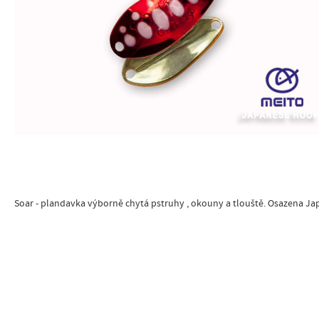
Soar - plandavka výborně chytá pstruhy , okouny a tlouště. Osazena Ja