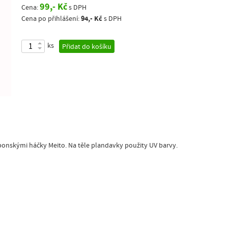
99,- Kč
Cena:
s DPH
94,- Kč
Cena po přihlášení:
s DPH
ks
Přidat do košíku
ponskými háčky Meito. Na těle plandavky použity UV barvy.