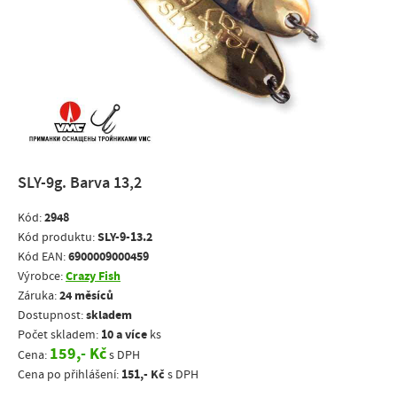
SLY-9g. Barva 13,2
2948
Kód:
SLY-9-13.2
Kód produktu:
6900009000459
Kód EAN:
Crazy Fish
Výrobce:
24 měsíců
Záruka:
skladem
Dostupnost:
10 a více
Počet skladem:
ks
159,- Kč
Cena:
s DPH
151,- Kč
Cena po přihlášení:
s DPH