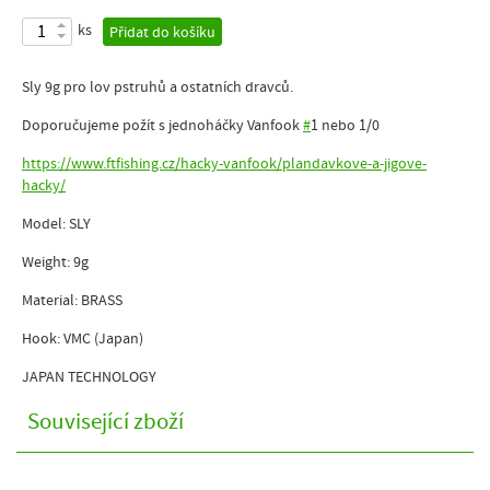
ks
Přidat do košíku
Sly 9g pro lov pstruhů a ostatních dravců.
Doporučujeme požít s jednoháčky Vanfook
#
1 nebo 1/0
https://www.ftfishing.cz/hacky-vanfook/plandavkove-a-jigove-
hacky/
Model: SLY
Weight: 9g
Material: BRASS
Hook: VMC (Japan)
JAPAN TECHNOLOGY
Související zboží