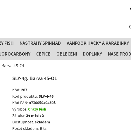
Y FISH
NÁSTRAHY SPINMAD
VANFOOK HÁČKY A KARABINKY
FLUOROCARBONY
ČEPICE
OBLEČENÍ
DOPLŇKY
NAŠE PRO
. Barva 45-OL
SLY-4g. Barva 45-OL
267
Kód:
SLY-4-45
Kód produktu:
4710090404508
Kód EAN:
Crazy Fish
Výrobce:
24 měsíců
Záruka:
skladem
Dostupnost:
6
Počet skladem:
ks