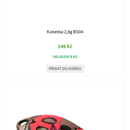
Koketka 2,6g BS04
149 Kč
5
SKLADEM
KS
PŘIDAT DO KOŠÍKU