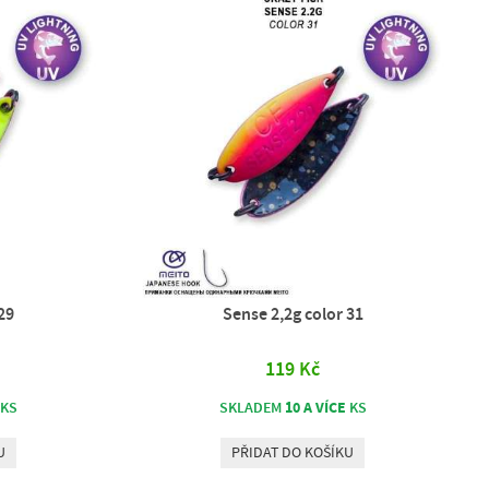
29
Sense 2,2g color 31
119 Kč
10 A VÍCE
KS
SKLADEM
KS
U
PŘIDAT DO KOŠÍKU