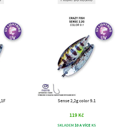
,1F
Sense 2,2g color 9.1
119 Kč
10 A VÍCE
SKLADEM
KS