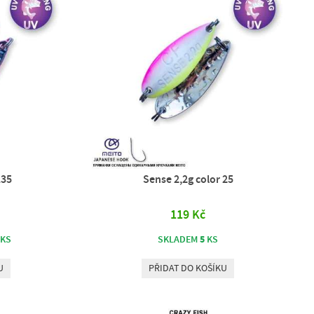
135
Sense 2,2g color 25
119 Kč
5
KS
SKLADEM
KS
U
PŘIDAT DO KOŠÍKU