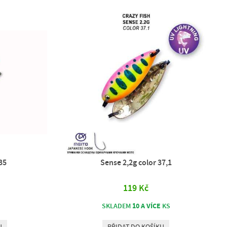
35
Sense 2,2g color 37,1
119 Kč
10 A VÍCE
SKLADEM
KS
U
PŘIDAT DO KOŠÍKU