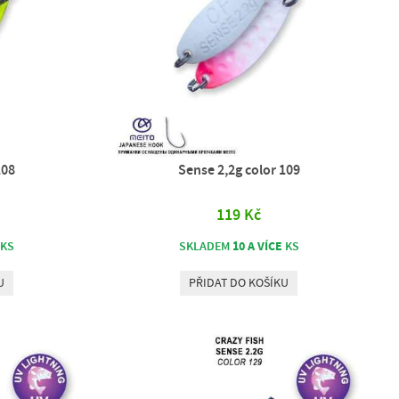
108
Sense 2,2g color 109
119 Kč
10 A VÍCE
KS
SKLADEM
KS
U
PŘIDAT DO KOŠÍKU