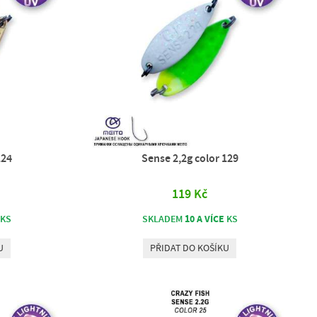
124
Sense 2,2g color 129
119 Kč
10 A VÍCE
KS
SKLADEM
KS
U
PŘIDAT DO KOŠÍKU