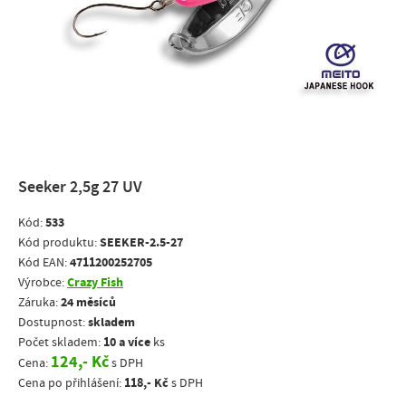
Seeker 2,5g 27 UV
533
Kód:
SEEKER-2.5-27
Kód produktu:
4711200252705
Kód EAN:
Crazy Fish
Výrobce:
24 měsíců
Záruka:
skladem
Dostupnost:
10 a více
Počet skladem:
ks
124,- Kč
Cena:
s DPH
118,- Kč
Cena po přihlášení:
s DPH