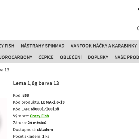
Y FISH
NÁSTRAHY SPINMAD
VANFOOK HÁČKY A KARABINKY
FLUOROCARBONY
ČEPICE
OBLEČENÍ
DOPLŇKY
NAŠE PRO
va 13
Lema 1,6g barva 13
858
Kód:
LEMA-1.6-13
Kód produktu:
6900017160138
Kód EAN:
Crazy Fish
Výrobce:
24 měsíců
Záruka:
skladem
Dostupnost:
1
Počet skladem:
ks