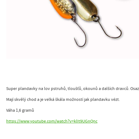
Super plandavky na lov pstruhů, tloušťů, okounů a dalších dravců. Os
Mají skvělý chod a je velká škála možností jak plandavku vézt.
Váha 1,6 gramů
https://www.youtube.com/watch?v=klIt9UGnQnc