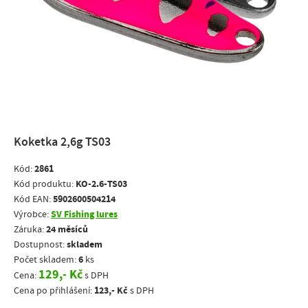
Koketka 2,6g TS03
2861
Kód:
KO-2.6-TS03
Kód produktu:
5902600504214
Kód EAN:
SV Fishing lures
Výrobce:
24 měsíců
Záruka:
skladem
Dostupnost:
6
Počet skladem:
ks
129,- Kč
Cena:
s DPH
123,- Kč
Cena po přihlášení:
s DPH