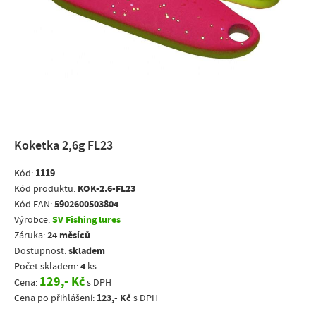
Koketka 2,6g FL23
1119
Kód:
KOK-2.6-FL23
Kód produktu:
5902600503804
Kód EAN:
SV Fishing lures
Výrobce:
24 měsíců
Záruka:
skladem
Dostupnost:
4
Počet skladem:
ks
129,- Kč
Cena:
s DPH
123,- Kč
Cena po přihlášení:
s DPH