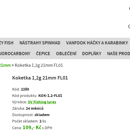
Y FISH
NÁSTRAHY SPINMAD
VANFOOK HÁČKY A KARABINKY
FLUOROCARBONY
ČEPICE
OBLEČENÍ
DOPLŇKY
NAŠE PRO
 21mm
Koketka 1,2g 21mm FL01
Koketka 1,2g 21mm FL01
2280
Kód:
KOK-1.2-FL01
Kód produktu:
SV Fishing lures
Výrobce:
24 měsíců
Záruka:
skladem
Dostupnost:
2
Počet skladem:
ks
109,- Kč
Cena:
s DPH