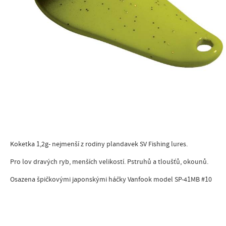
Koketka 1,2g- nejmenší z rodiny plandavek SV Fishing lures.
Pro lov dravých ryb, menších velikostí. Pstruhů a tloušťů, okounů.
Osazena špičkovými japonskými háčky Vanfook model SP-41MB #10