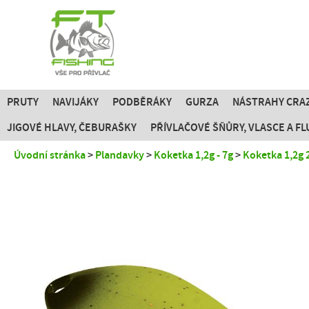
PRUTY
NAVIJÁKY
PODBĚRÁKY
GURZA
NÁSTRAHY CRAZ
JIGOVÉ HLAVY, ČEBURAŠKY
PŘÍVLAČOVÉ ŠŇŮRY, VLASCE A 
Úvodní stránka
Plandavky
Koketka 1,2g - 7g
Koketka 1,2g