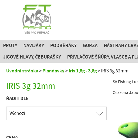
PRUTY
NAVIJÁKY
PODBĚRÁKY
GURZA
NÁSTRAHY CRAZ
JIGOVÉ HLAVY, ČEBURAŠKY
PŘÍVLAČOVÉ ŠŇŮRY, VLASCE A 
Úvodní stránka
Plandavky
Iris 1,8g - 3,6g
IRIS 3g 32mm
SV Fishing Lu
IRIS 3g 32mm
Osazená Japo
ŘADIT DLE
Výchozí
CENA