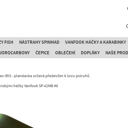
Y FISH
NÁSTRAHY SPINMAD
VANFOOK HÁČKY A KARABINKY
FLUOROCARBONY
ČEPICE
OBLEČENÍ
DOPLŇKY
NAŠE PRO
res IRIS - plandavka určená především k lovu pstruhů.
nskými háčky Vanfook SP-41MB #6