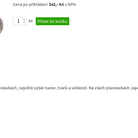
142,- Kč
Cena po přihlášení:
s DPH
ks
Přidat do košíku
andavkách, největší výběr barev, tvarů a velikostí. Na všech plandavkách J