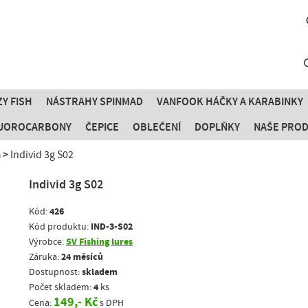
Y FISH
NÁSTRAHY SPINMAD
VANFOOK HÁČKY A KARABINKY
FLUOROCARBONY
ČEPICE
OBLEČENÍ
DOPLŇKY
NAŠE PRO
m
Individ 3g S02
Individ 3g S02
426
Kód:
IND-3-S02
Kód produktu:
SV Fishing lures
Výrobce:
24 měsíců
Záruka:
skladem
Dostupnost:
4
Počet skladem:
ks
149,- Kč
Cena:
s DPH