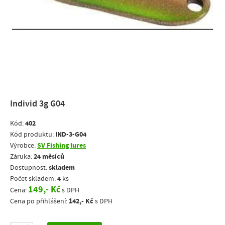
Individ 3g G04
402
Kód:
IND-3-G04
Kód produktu:
SV Fishing lures
Výrobce:
24 měsíců
Záruka:
skladem
Dostupnost:
4
Počet skladem:
ks
149,- Kč
Cena:
s DPH
142,- Kč
Cena po přihlášení:
s DPH