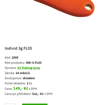
Individ 3g FL03
2505
Kód:
IND-3-FL03
Kód produktu:
SV Fishing lures
Výrobce:
24 měsíců
Záruka:
skladem
Dostupnost:
2
Počet skladem:
ks
149,- Kč
Cena:
s DPH
142,- Kč
Cena po přihlášení:
s DPH