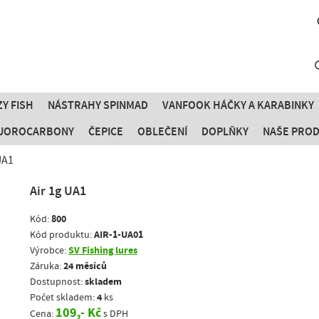
Y FISH
NÁSTRAHY SPINMAD
VANFOOK HÁČKY A KARABINKY
FLUOROCARBONY
ČEPICE
OBLEČENÍ
DOPLŇKY
NAŠE PRO
UA1
Air 1g UA1
800
Kód:
AIR-1-UA01
Kód produktu:
SV Fishing lures
Výrobce:
24 měsíců
Záruka:
skladem
Dostupnost:
4
Počet skladem:
ks
109,- Kč
Cena:
s DPH