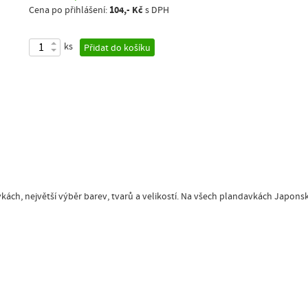
104,- Kč
Cena po přihlášení:
s DPH
ks
Přidat do košíku
vkách, největší výběr barev, tvarů a velikostí. Na všech plandavkách Japon