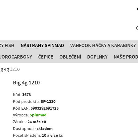
Y FISH
NÁSTRAHY SPINMAD
VANFOOK HÁČKY A KARABINKY
FLUOROCARBONY
ČEPICE
OBLEČENÍ
DOPLŇKY
NAŠE PRO
ig 4g 1210
Big 4g 1210
1673
Kód:
SP-1210
Kód produktu:
5903292691725
Kód EAN:
Spinmad
Výrobce:
24 měsíců
Záruka:
skladem
Dostupnost:
10 a více
Počet skladem:
ks