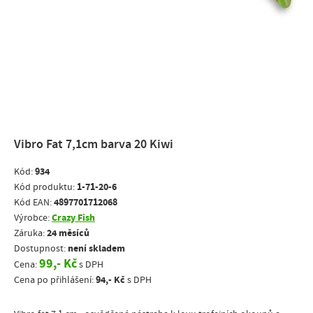
Vibro Fat 7,1cm barva 20 Kiwi
934
Kód:
1-71-20-6
Kód produktu:
4897701712068
Kód EAN:
Crazy Fish
Výrobce:
24 měsíců
Záruka:
není skladem
Dostupnost:
99,- Kč
Cena:
s DPH
94,- Kč
Cena po přihlášení:
s DPH