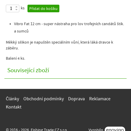
ks
Přidat do košíku
Vibro Fat 12 cm - super nástraha pro lov trofejních candátů štik.
a sumců
Měkký silikon je napuštěn speciálním vůní, která láká dravce k
záběru.
Balení 4 ks.
Související zboží
Články
Obchodní podmínky
Doprava
Reklamace
Kontakt
© 2016 - 2026, Fishing Trade CZ s.r.o.
Vyrobilo