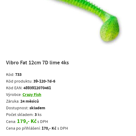
Vibro Fat 12cm 7D lime 4ks
733
Kód:
39-120-7d-6
Kód produktu:
4893912070461
Kód EAN:
Crazy Fish
Výrobce:
24 měsíců
Záruka:
skladem
Dostupnost:
3
Počet skladem:
ks
179,- Kč
Cena:
s DPH
170,- Kč
Cena po přihlášení:
s DPH