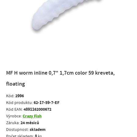
MF H worm inline 0,7" 1,7cm color 59 kreveta,
floating
2996
Kód:
62-17-59-7-EF
Kód produktu:
4891162000672
Kód EAN:
Crazy Fish
Výrobce:
24 měsíců
Záruka:
skladem
Dostupnost:
8
Počet skladem:
ks