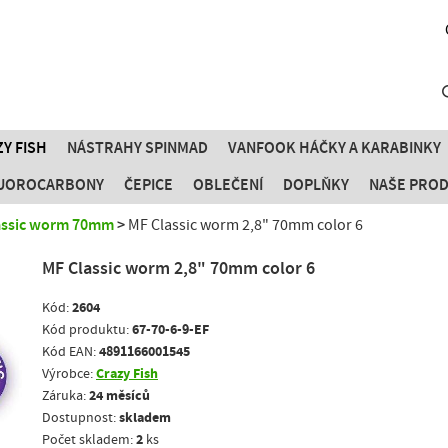
Y FISH
NÁSTRAHY SPINMAD
VANFOOK HÁČKY A KARABINKY
FLUOROCARBONY
ČEPICE
OBLEČENÍ
DOPLŇKY
NAŠE PRO
assic worm 70mm
MF Classic worm 2,8" 70mm color 6
MF Classic worm 2,8" 70mm color 6
2604
Kód:
67-70-6-9-EF
Kód produktu:
4891166001545
Kód EAN:
Crazy Fish
Výrobce:
24 měsíců
Záruka:
skladem
Dostupnost:
2
Počet skladem:
ks