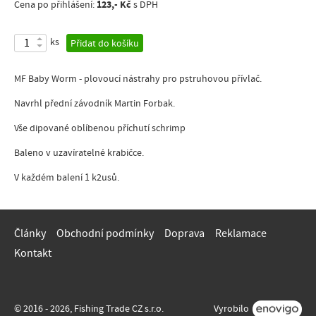
123,- Kč
Cena po přihlášení:
s DPH
ks
Přidat do košíku
MF Baby Worm - plovoucí nástrahy pro pstruhovou přívlač.
Navrhl přední závodník Martin Forbak.
Vše dipované oblíbenou příchutí schrimp
Baleno v uzavíratelné krabičce.
V každém balení 1 k2usů.
Články
Obchodní podmínky
Doprava
Reklamace
Kontakt
© 2016 - 2026, Fishing Trade CZ s.r.o.
Vyrobilo