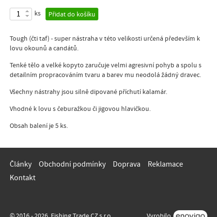
ks
Přidat do košíku
Tough (čti taf) - super nástraha v této velikosti určená především k
lovu okounů a candátů.
Tenké tělo a velké kopyto zaručuje velmi agresivní pohyb a spolu s
detailním propracováním tvaru a barev mu neodolá žádný dravec.
Všechny nástrahy jsou silně dipované příchutí kalamár.
Vhodné k lovu s čeburažkou či jigovou hlavičkou.
Obsah balení je 5 ks.
Články
Obchodní podmínky
Doprava
Reklamace
Kontakt
© 2016 - 2026, Fishing Trade CZ s.r.o.
Vyrobilo