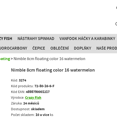
Y FISH
NÁSTRAHY SPINMAD
VANFOOK HÁČKY A KARABINKY
FLUOROCARBONY
ČEPICE
OBLEČENÍ
DOPLŇKY
NAŠE PRO
oating
Nimble 8cm floating color 16 watermelon
Nimble 8cm floating color 16 watermelon
3274
Kód:
72-80-16-6-F
Kód produktu:
4898790001217
Kód EAN:
Crazy Fish
Výrobce:
24 měsíců
Záruka:
skladem
Dostupnost:
10 a více
Počet skladem:
ks