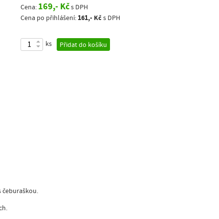
169,- Kč
Cena:
s DPH
161,- Kč
Cena po přihlášení:
s DPH
ks
Přidat do košíku
s čeburaškou.
ch.