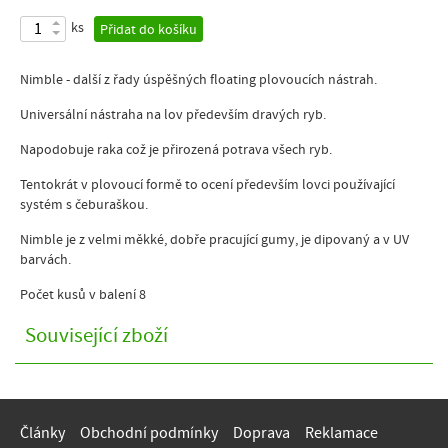
ks
Přidat do košíku
Nimble - další z řady úspěšných floating plovoucích nástrah.
Universální nástraha na lov především dravých ryb.
Napodobuje raka což je přirozená potrava všech ryb.
Tentokrát v plovoucí formě to ocení především lovci používající
systém s čeburaškou.
Nimble je z velmi měkké, dobře pracující gumy, je dipovaný a v UV
barvách.
Počet kusů v balení 8
Související zboží
Články
Obchodní podmínky
Doprava
Reklamace