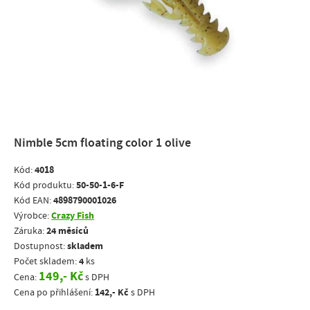
Nimble 5cm floating color 1 olive
4018
Kód:
50-50-1-6-F
Kód produktu:
4898790001026
Kód EAN:
Crazy Fish
Výrobce:
24 měsíců
Záruka:
skladem
Dostupnost:
4
Počet skladem:
ks
149,- Kč
Cena:
s DPH
142,- Kč
Cena po přihlášení:
s DPH