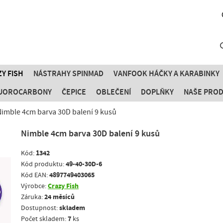
Y FISH
NÁSTRAHY SPINMAD
VANFOOK HÁČKY A KARABINKY
FLUOROCARBONY
ČEPICE
OBLEČENÍ
DOPLŇKY
NAŠE PRO
Nimble 4cm barva 30D balení 9 kusů
Nimble 4cm barva 30D balení 9 kusů
1342
Kód:
49-40-30D-6
Kód produktu:
4897749403065
Kód EAN:
Crazy Fish
Výrobce:
24 měsíců
Záruka:
skladem
Dostupnost:
7
Počet skladem:
ks