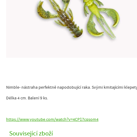
Nimble- nástraha perfektně napodobující raka. Svými kmitajícími klepet
Délka 4 cm. Balení 9 ks.
https://www.youtube.com/watch?v=4CP17cqsom4
Související zboží