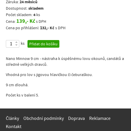
24 měsíců
Záruka:
skladem
Dostupnost:
4
Počet skladem:
ks
139,- Kč
Cena:
s DPH
132,- Kč
Cena po přihlášení:
s DPH
ks
Přidat do košíku
Nano Minnow 9 cm - nástraha k úspěšnému lovu okounů, candátů a
středně velkých dravců.
Vhodná pro lov s jigovou hlavičkou či čeburaškou.
9 cm dlouhá.
Počet ks v balení 5.
Články
Obchodní podmínky
Doprava
Reklamace
Kontakt