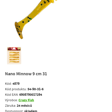
Nano Minnow 9 cm 31
4879
Kód:
54-90-31-6
Kód produktu:
6908790017294
Kód EAN:
Crazy Fish
Výrobce:
24 měsíců
Záruka:
skladem
Dostupnost: