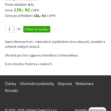
4
Počet skladem:
ks
139,- Kč
Cena:
s DPH
132,- Kč
Cena po přihlášení:
s DPH
ks
Přidat do košíku
Nano Minnow 9 cm - nástraha k úspěšnému lovu okounů, candátů a
středně velkých dravců.
Vhodná pro lov s jigovou hlavičkou či čeburaškou.
9 cm dlouhá. Počet ks v balení 5.
Články
Obchodní podmínky
Doprava
Reklamace
Kontakt
© 2016 - 2026, Fishing Trade CZ s.r.o.
Vyrobilo