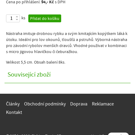
94,- Kč
Cena po přihlášení:
s DPH
ks
Přidat do košíku
Nástraha imituje drobnou rybku a svým kmitajícím kopýtkem láká k
útoku. Ideální pro lov okounů, tloušťü a pstruhů. Výborná nástraha
pro závodní rybolov menších dravců. Vhodné používat v kombinaci
s micro jigovou hlavičkou či čeburažkou.
Velikost 5,5 cm. Obsah balení 8ks.
Související zboží
Články
Obchodní podmínky
Doprava
Reklamace
Kontakt